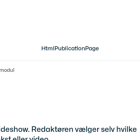
HtmlPublicationPage
-modul
slideshow. Redaktøren vælger selv hvilke
kst eller video.